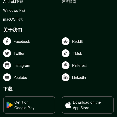
Android下载
设置指南
Windows下载
macOS下载
关于我们
Facebook
Reddit
Twitter
Tiktok
Instagram
Pinterest
Youtube
Linkedln
下载
Get it on
Download on the
Google Play
App Store